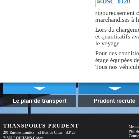
rigoureusement c
marchandises à li
Lors du chargemen
et quantitatifs a
le voyage.
Pour des conditi
étage équipées de
Tous nos véhicul
Le plan de transport
Prudent recrute
TRANSPORTS PRUDENT
Mentio
Plan du
201 Rue des Lauriers - ZI Bois de Chize - B.P.28
Contac
71502 LOUHANS Cedex